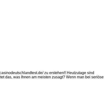
ecasinodeutschlandtest.de/ zu erstehen!! Heutzutage sind
etet das, was Ihnen am meisten zusagt? Wenn man bei seriöse