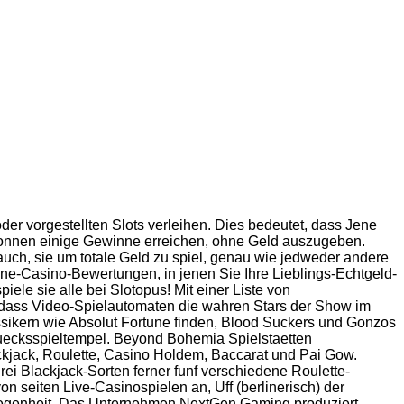
er vorgestellten Slots verleihen. Dies bedeutet, dass Jene
 konnen einige Gewinne erreichen, ohne Geld auszugeben.
 auch, sie um totale Geld zu spiel, genau wie jedweder andere
ine-Casino-Bewertungen, in jenen Sie Ihre Lieblings-Echtgeld-
ele sie alle bei Slotopus! Mit einer Liste von
s, dass Video-Spielautomaten die wahren Stars der Show im
ssikern wie Absolut Fortune finden, Blood Suckers und Gonzos
uecksspieltempel. Beyond Bohemia Spielstaetten
ckjack, Roulette, Casino Holdem, Baccarat und Pai Gow.
ei Blackjack-Sorten ferner funf verschiedene Roulette-
 seiten Live-Casinospielen an, Uff (berlinerisch) der
Gelegenheit. Das Unternehmen NextGen Gaming produziert